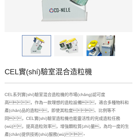
CEL實(shí)驗室混合造粒機
CEL系列實(shí)驗室混合造粒機的市場(chǎng)認可度
高，作為一款理想的造粒設備，適合多種物料和
產(chǎn)品的造粒，即使其粒度、比例等不
同，CEL實(shí)驗室造粒機也能靈活性的完成造粒任務
(wù)，提高造粒效率，增強顆粒質(zhì)量，為均一度的生
產(chǎn)提供技術(shù)服務(wù)。