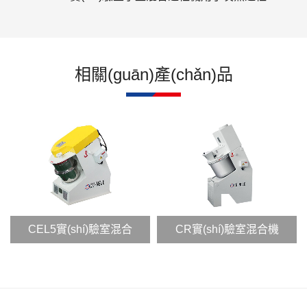
相關(guān)產(chǎn)品
CEL5實(shí)驗室混合
CR實(shí)驗室混合機
機