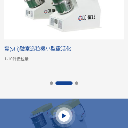
實(shí)驗室造粒機小型靈活化
1-10升造粒量