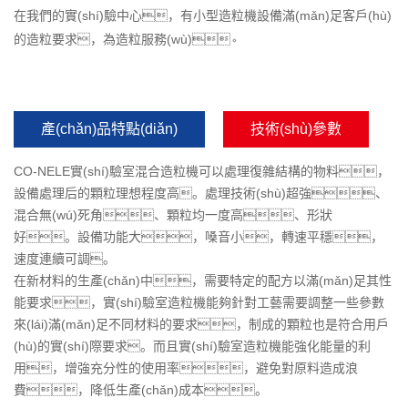
在我們的實(shí)驗中心，有小型造粒機設備滿(mǎn)足客戶(hù)
的造粒要求，為造粒服務(wù)。
產(chǎn)品特點(diǎn)
技術(shù)參數
CO-NELE實(shí)驗室混合造粒機可以處理復雜結構的物料，
設備處理后的顆粒理想程度高。處理技術(shù)超強、
混合無(wú)死角、顆粒均一度高、形狀
好。設備功能大，嗓音小，轉速平穩，
速度連續可調。
在新材料的生產(chǎn)中，需要特定的配方以滿(mǎn)足其性
能要求，實(shí)驗室造粒機能夠針對工藝需要調整一些參數
來(lái)滿(mǎn)足不同材料的要求，制成的顆粒也是符合用戶
(hù)的實(shí)際要求。而且實(shí)驗室造粒機能強化能量的利
用，增強充分性的使用率，避免對原料造成浪
費，降低生產(chǎn)成本。