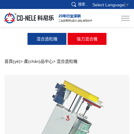
搜索...
Select Language
▼
混合造粒機
強力混合機
首頁(yè)
產(chǎn)品中心
混合造粒機