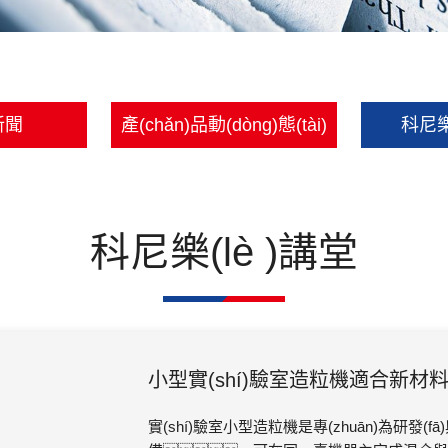
新聞
產(chǎn)品動(dòng)態(tài)
科尼樂
科尼樂(lè )講堂
小型實(shí)驗室造粒機適合新材料開(
驗
實(shí)驗室小型造粒機是專(zhuān)為研發(