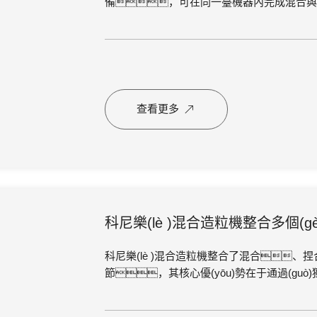
備，可在同一臺機器內完成混合與造
處理、精準參數控制和工藝可放大性
(jià)值物料實(shí)驗。...
查看更多
科尼樂(lè )混合造粒機整合多個(g
科尼樂(lè )混合造粒機整合了混合、捏合與
節，其核心優(yōu)勢在于通過(guò)
理，實(shí)現了高效