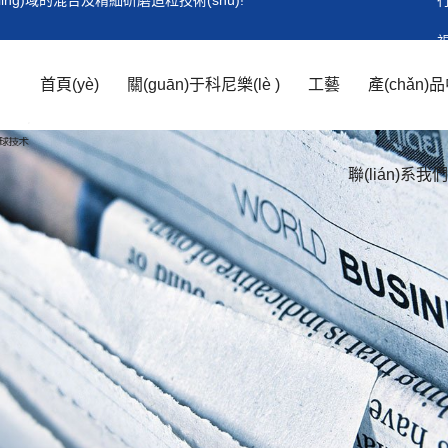
lǐng)域的混合及精細研磨造粒技術(shù)!
行
首頁(yè)
關(guān)于科尼樂(lè )
工藝
產(chǎn)
聯(lián)系我們