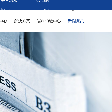
業(yè)應用
視頻中心
Select Language
▼
品中心
解決方案
實(shí)驗中心
新聞資訊