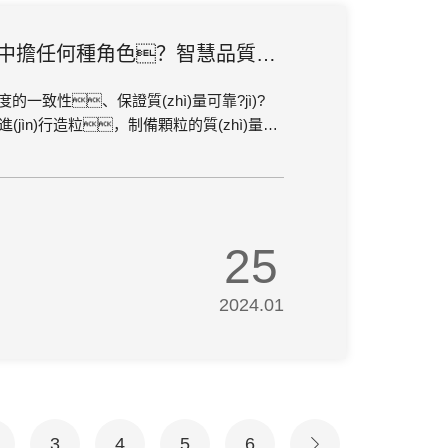
yè)中擔任何種角色？智慧品質
度的一致性、保證質(zhì)量可靠?jì)?
(jìn)行造粒，制備顆粒的質(zhì)量極
，根據行業(yè)需求變化快速響應，
 ...
25
2024.01
3
4
5
6