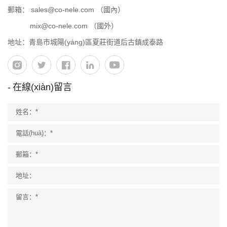
郵箱：
sales@co-nele.com
（國內）
mix@co-nele.com
（國外）
地址：青島市城陽(yáng)區夏莊街道后古鎮成泰路
在線(xiàn)留言